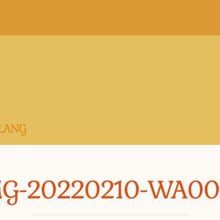
LANG
MG-20220210-WA00